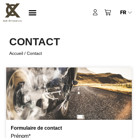
Aller
Panier
FR
au
contenu
LE PANTALON AIRBAG MOTO
DEVENEZ DISTRIBUTEUR
ACHETER LE PANTALON
CONTACT
Accueil
/
Contact
Formulaire de contact
Prénom*