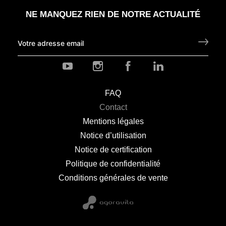
NE MANQUEZ RIEN DE NOTRE ACTUALITÉ
Y
I
F
L
o
n
a
i
u
s
c
n
FAQ
t
t
e
k
Contact
u
a
b
e
b
g
o
d
Mentions légales
e
r
o
i
Notice d’utilisation
a
k
n
Notice de certification
m
Politique de confidentialité
Conditions générales de vente