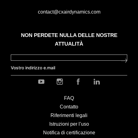
contact@cxairdynamics.com
NON PERDETE NULLA DELLE NOSTRE
ATTUALITÀ
Y
I
F
L
o
n
a
i
u
s
c
n
FAQ
t
t
e
k
Contatto
u
a
b
e
b
g
o
d
Riferimenti legali
e
r
o
i
Istruzioni per l’uso
a
k
n
Notifica di certificazione
m