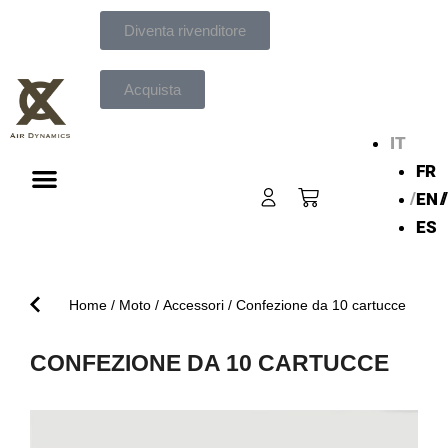
Vai
Diventa rivenditore
al
contenuto
Acquista
IT
FR
Carrello
EN
ES
I PANTALONI AIRBAG MOTO
Home
/
Moto
/
Accessori
/ Confezione da 10 cartucce
CONFEZIONE DA 10 CARTUCCE